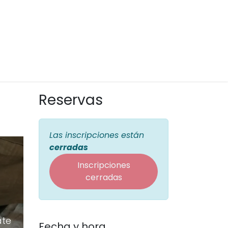
cocina
Grupos privados
Cocina infantil
Regala 
Reservas
Las inscripciones están
cerradas
Inscripciones
cerradas
ate
Fecha y hora