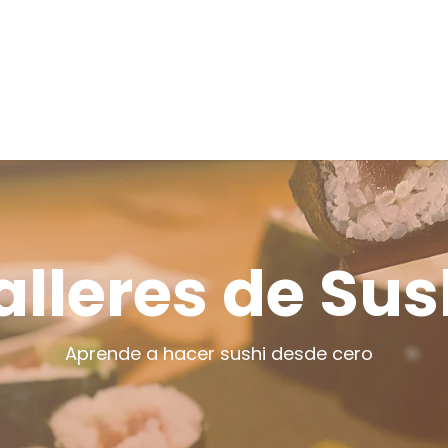
Próximos talleres
Cursos de cocina
Grupos privad
alleres de Sus
Aprende a hacer sushi desde cero