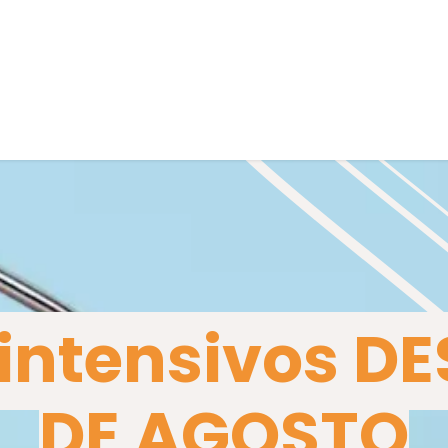
Home
Conversa
Next events
Courses
Eve
ntensivos DE
DE AGOSTO