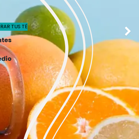
RAR TUS TÉ
Siguie
ntes
edio