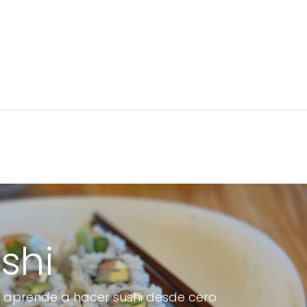
Próximos talleres
Cursos de cocina
Grupos privad
ushi
y aprende a hacer sushi desde cero